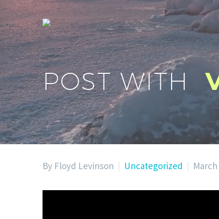
POST WITH
By Floyd Levinson
Uncategorized
March 