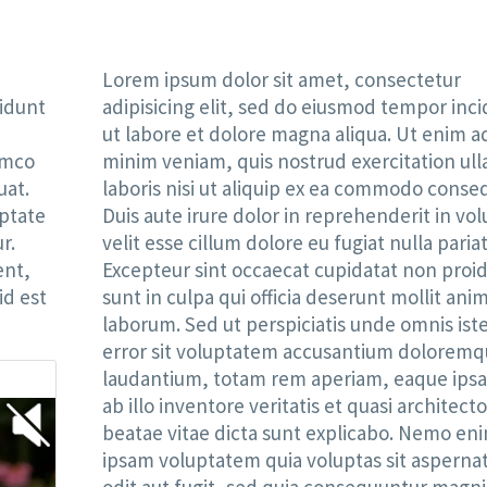
Lorem ipsum dolor sit amet, consectetur
didunt
adipisicing elit, sed do eiusmod tempor inc
ut labore et dolore magna aliqua. Ut enim a
amco
minim veniam, quis nostrud exercitation ul
uat.
laboris nisi ut aliquip ex ea commodo conse
uptate
Duis aute irure dolor in reprehenderit in vo
r.
velit esse cillum dolore eu fugiat nulla pariat
ent,
Excepteur sint occaecat cupidatat non proi
id est
sunt in culpa qui officia deserunt mollit anim
laborum. Sed ut perspiciatis unde omnis ist
error sit voluptatem accusantium dolorem
laudantium, totam rem aperiam, eaque ips
ab illo inventore veritatis et quasi architecto
beatae vitae dicta sunt explicabo. Nemo en
ipsam voluptatem quia voluptas sit aspernat
odit aut fugit, sed quia consequuntur magni