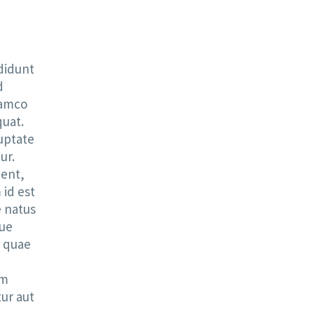
ididunt
d
lamco
quat.
luptate
ur.
dent,
 id est
e natus
que
a quae
im
ur aut