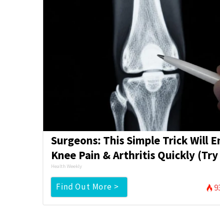
Surgeons: This Simple Trick Will 
Knee Pain & Arthritis Quickly (Try 
Health Weekly
Find Out More >
9