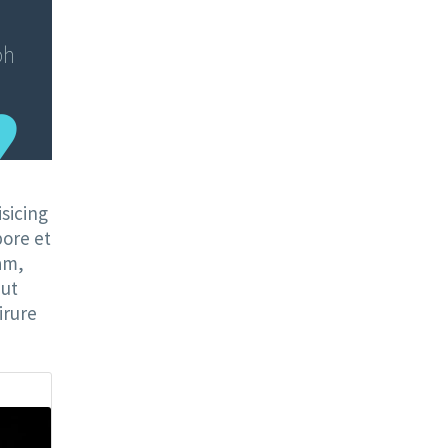
bh
sicing
bore et
am,
 ut
irure