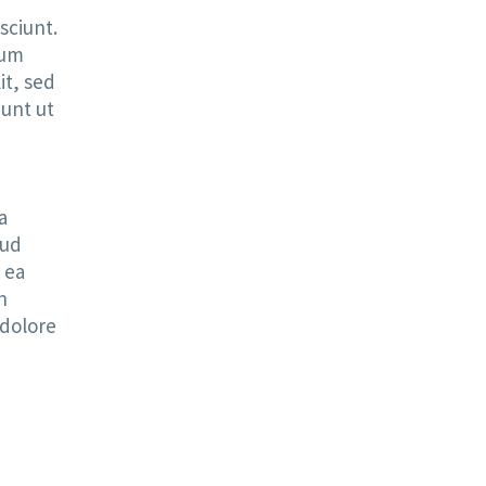
sciunt.
sum
it, sed
unt ut
a
rud
 ea
n
 dolore