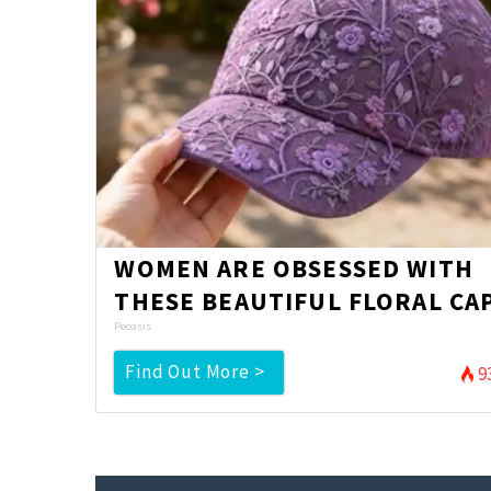
WOMEN ARE OBSESSED WITH
THESE BEAUTIFUL FLORAL CA
Peoasis
Find Out More >
9