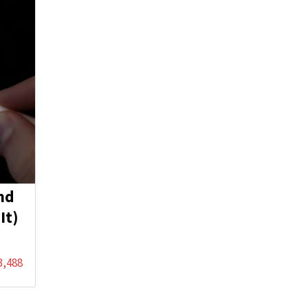
End
It)
3,488