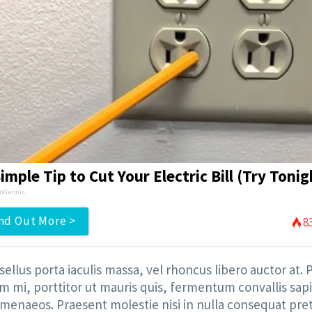
Simple Tip to Cut Your Electric Bill (Try Tonig
nGenius
nd Out More >
8
asellus porta iaculis massa, vel rhoncus libero auctor at
mi, porttitor ut mauris quis, fermentum convallis sapien
imenaeos. Praesent molestie nisi in nulla consequat pre