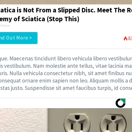
iatica is Not From a Slipped Disc. Meet The R
emy of Sciatica (Stop This)
hSpine
nd Out More >
8
sque. Maecenas tincidunt libero vehicula libero vestibu
isis vestibulum. Nam molestie ante tellus, vitae lacinia m
uris. Nulla vehicula consectetur nibh, sit amet finibus nu
 consequat ornare enim sapien non leo. Aliquam mollis a 
tas justo. Suspendisse sit amet faucibus turpis, id cons