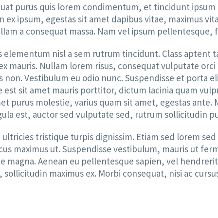
quat purus quis lorem condimentum, et tincidunt ipsum u
x ipsum, egestas sit amet dapibus vitae, maximus vitae e
ullam a consequat massa. Nam vel ipsum pellentesque, frin
ris elementum nisl a sem rutrum tincidunt. Class aptent t
ex mauris. Nullam lorem risus, consequat vulputate orc
is non. Vestibulum eu odio nunc. Suspendisse et porta el
est sit amet mauris porttitor, dictum lacinia quam vulpu
t amet purus molestie, varius quam sit amet, egestas ante.
gula est, auctor sed vulputate sed, rutrum sollicitudin p
, ultricies tristique turpis dignissim. Etiam sed lorem
 lacus maximus ut. Suspendisse vestibulum, mauris ut f
e magna. Aenean eu pellentesque sapien, vel hendrerit ve
el, sollicitudin maximus ex. Morbi consequat, nisi ac cur