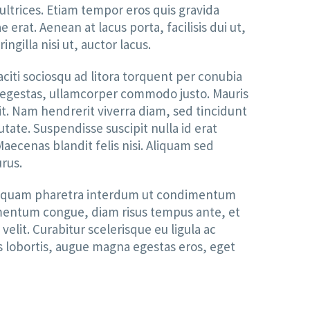
ltrices. Etiam tempor eros quis gravida
rat. Aenean at lacus porta, facilisis dui ut,
gilla nisi ut, auctor lacus.
aciti sociosqu ad litora torquent per conubia
i egestas, ullamcorper commodo justo. Mauris
it. Nam hendrerit viverra diam, sed tincidunt
tate. Suspendisse suscipit nulla id erat
 Maecenas blandit felis nisi. Aliquam sed
urus.
 sed quam pharetra interdum ut condimentum
ermentum congue, diam risus tempus ante, et
lit. Curabitur scelerisque eu ligula ac
sus lobortis, augue magna egestas eros, eget