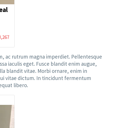
eal
3,267
lum, ac rutrum magna imperdiet. Pellentesque
assa iaculis eget. Fusce blandit enim augue,
lla blandit vitae. Morbi ornare, enim in
dui vitae dictum. In tincidunt fermentum
equat libero.