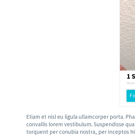
1 
MadeI
Fi
Etiam et nisl eu ligula ullamcorper porta. Ph
convallis lorem vestibulum. Suspendisse quam 
torquent per conubia nostra, per inceptos h