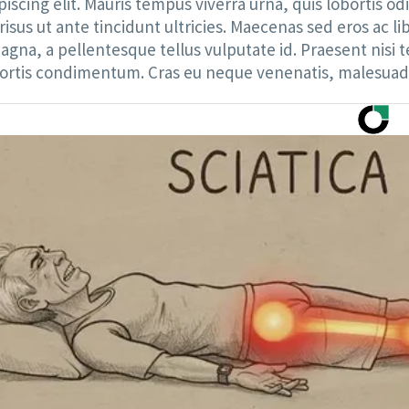
scing elit. Mauris tempus viverra urna, quis lobortis odi
sus ut ante tincidunt ultricies. Maecenas sed eros ac libe
gna, a pellentesque tellus vulputate id. Praesent nisi te
ortis condimentum. Cras eu neque venenatis, malesuada 